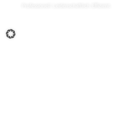
Professionell. Leidenschaftlich. Effizient.
Professionelle Immobilien­fotografie
Freuen Sie sich auf hochwertige Fotos Ihrer Immobilie,
durch die Ihr Exposé
aus der Masse der Angebote
heraussticht
. Mit professionellen und ansprechend
gestalteten Immobilienfotos überzeugen Sie
Interessenten vom ersten Augenblick an, sodass Sie
Ihre
Immobilie besser und schneller vermarkten
. So