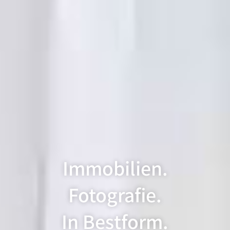
Immobilien.
Fotografie.
In Bestform.